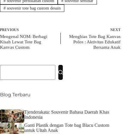
#
souvenir pernikahan custom
#
souvenir seminar
#
souvenir tote bag custom desain
PREVIOUS
NEXT
Mengenal NOM: Berbagi
Menghias Tote Bag Kanvas
Kisah Lewat Tote Bag
Polos : Aktivitas Edukatif
Kanvas Custom
Bersama Anak
No
results
Blog Terbaru
Tjenderakata: Souvenir Bahasa Daerah Khas
Indonesia
Ganti Plastik dengan Tote bag Blacu Custom
untuk Ultah Anak