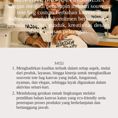
dengan menjadi pemimpin industri souvenir
tote bag custom berbahan kanvas di
Indonesia, melalui komitmen berkelanjutan
terhadap kualitas produk, kreativitas desain,
dan kepuasan pelanggan.
MISI
Menghadirkan kualitas terbaik dalam setiap aspek, mulai
dari produk, layanan, hingga kinerja untuk menghasilkan
souvenir tote bag kanvas yang indah, fungsional,
nyaman, dan elegan, sehingga layak digunakan dalam
aktivitas sehari-hari.
Mendukung gerakan ramah lingkungan melalui
pemilihan bahan kanvas katun yang eco-friendly serta
penerapan proses produksi yang berkelanjutan dan
bertanggung jawab.