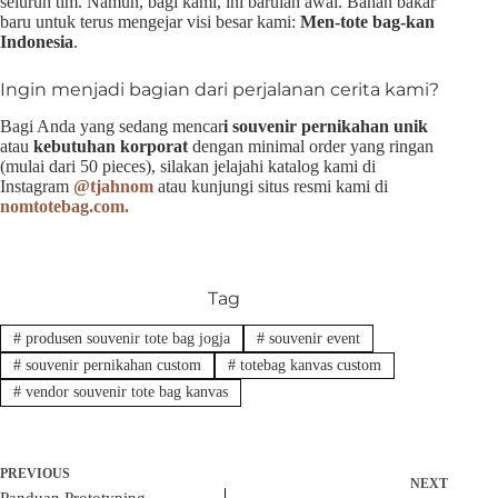
seluruh tim. Namun, bagi kami, ini barulah awal. Bahan bakar
baru untuk terus mengejar visi besar kami:
Men-tote bag-kan
Indonesia
.
Ingin menjadi bagian dari perjalanan cerita kami?
Bagi Anda yang sedang mencar
i souvenir pernikahan unik
atau
kebutuhan korporat
dengan minimal order yang ringan
(mulai dari 50 pieces), silakan jelajahi katalog kami di
Instagram
@tjahnom
atau kunjungi situs resmi kami di
nomtotebag.com.
Tag
#
produsen souvenir tote bag jogja
#
souvenir event
#
souvenir pernikahan custom
#
totebag kanvas custom
#
vendor souvenir tote bag kanvas
PREVIOUS
NEXT
Panduan Prototyping