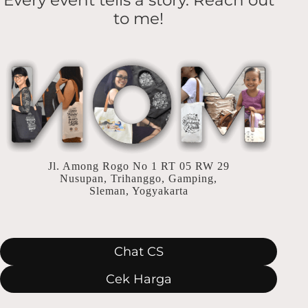
Every event tells a story. Reach out
to me!
Jl. Among Rogo No 1 RT 05 RW 29
Nusupan, Trihanggo, Gamping,
Sleman, Yogyakarta
Chat CS
Cek Harga