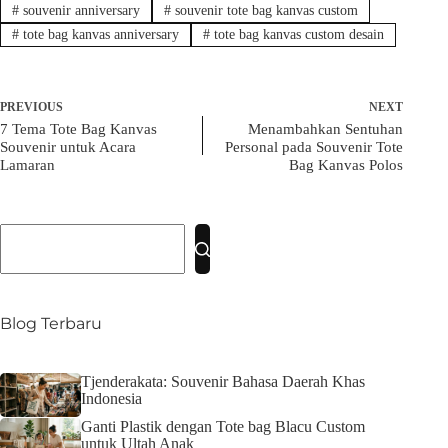
#
souvenir anniversary
#
souvenir tote bag kanvas custom
#
tote bag kanvas anniversary
#
tote bag kanvas custom desain
PREVIOUS
NEXT
7 Tema Tote Bag Kanvas
Menambahkan Sentuhan
Souvenir untuk Acara
Personal pada Souvenir Tote
Lamaran
Bag Kanvas Polos
No
results
Blog Terbaru
Tjenderakata: Souvenir Bahasa Daerah Khas
Indonesia
Ganti Plastik dengan Tote bag Blacu Custom
untuk Ultah Anak