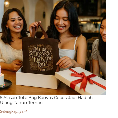
Custom
untuk
Ultah
Anak
5 Alasan Tote Bag Kanvas Cocok Jadi Hadiah
Ulang Tahun Teman
Selengkapnya
5
Alasan