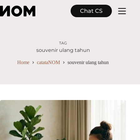
Skip
to
Chat CS
content
TAG
souvenir ulang tahun
Home
catataNOM
souvenir ulang tahun