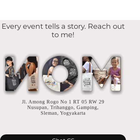
Tote
Bag
Kanvas
Cocok
Every event tells a story. Reach out
Jadi
to me!
Hadiah
Ulang
Tahun
Teman
Jl. Among Rogo No 1 RT 05 RW 29
Nusupan, Trihanggo, Gamping,
Sleman, Yogyakarta