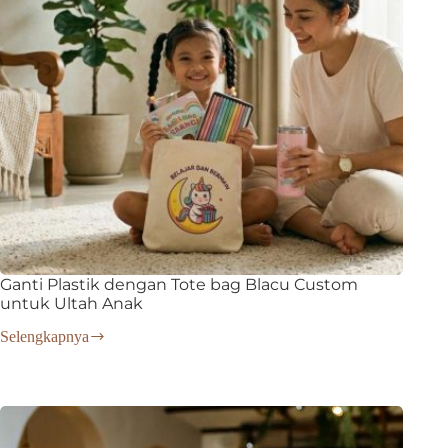
Ganti Plastik dengan Tote bag Blacu Custom
untuk Ultah Anak
Selengkapnya
Ganti
Plastik
dengan
Tote
bag
Blacu